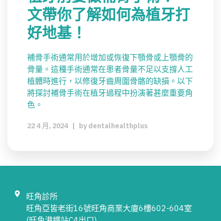
文帶你了解如何為植牙打
好地基！
補骨手術通常用於增加或恢復下顎骨或上顎骨的
骨量。這種手術通常在患者骨量不足以支撐人工
植體時進行，以修復牙齒周圍骨骼的缺損。以下
將探討補骨手術在植牙過程中扮演著甚麼重要角
色。
22 4 月, 2024
|
by
dentalhealthplus
旺角診所
旺角亞皆老街16號旺角商業大廈6樓602-604室
(旺角港鐵站C4出口)