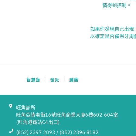
情得到控制。
如果你發現自己出現
以確定是否罹患牙周
|
|
智慧齒
發炎
腫痛
旺角診所
旺角亞皆老街16號旺角商業大廈6樓602-604室
(旺角港鐵站C4出口)
(852) 2397 2093 / (852) 2396 8182