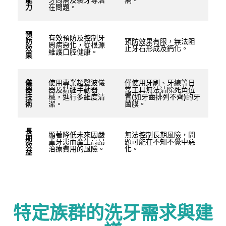
力
在問題。
預
有效預防及控制牙
防
預防效果有限，無法阻
周病惡化，從根源
效
止牙石形成及鈣化。
維護口腔健康。
果
儀
使用專業超聲波儀
僅使用牙刷、牙線等日
器
器及精細手動器
常工具無法清除死角位
技
械，進行多維度清
置(如牙齒排列不齊)的牙
術
潔。
菌膜。
長
顯著降低未來因嚴
無法控制長期風險，問
期
重牙患而產生高昂
題可能在不知不覺中惡
效
治療費用的風險。
化。
益
特定族群的洗牙需求與建