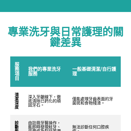
專業洗牙與日常護理的關
鍵差異
服
務
我們的專業洗牙
一般基礎清潔/自行護
項
服務
理
目
清
深入牙齦線下，徹
潔
僅能處理牙齒表面的牙
底清除已鈣化的頑
深
菌斑和食物殘渣。
固牙石。
度
診
由註冊牙醫操作，
斷
能即時發現蛀牙、
無法診斷任何口腔疾
能
牙周病及裂牙等潛
病。