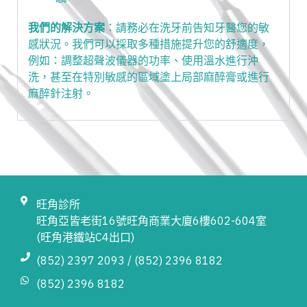
我們的解決方案
：請務必在洗牙前告知牙醫您的敏
感狀況。我們可以採取多種措施提升您的舒適度，
例如：調整超聲波儀器的功率、使用溫水進行沖
洗，甚至在特別敏感的區域塗上局部麻醉膏或進行
麻醉針注射。
旺角診所
旺角亞皆老街16號旺角商業大廈6樓602-604室
(旺角港鐵站C4出口)
(852) 2397 2093 / (852) 2396 8182
(852) 2396 8182